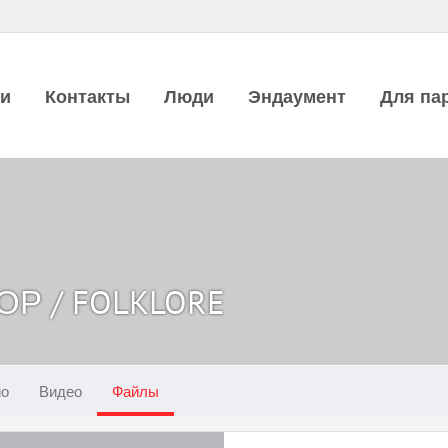
ии
Контакты
Люди
Эндаумент
Для па
Р / FOLKLORE
ио
Видео
Файлы