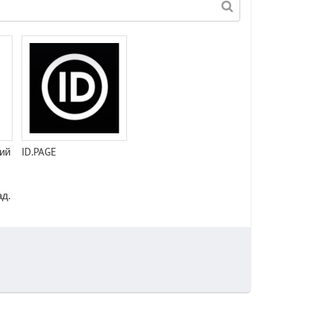
ий
ID.PAGE
д.