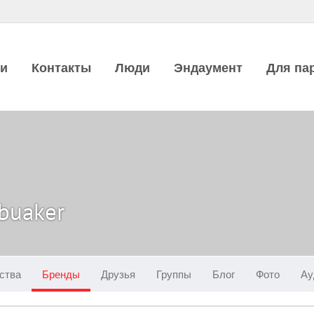
ии
Контакты
Люди
Эндаумент
Для па
buaker
ства
Бренды
Друзья
Группы
Блог
Фото
Ау