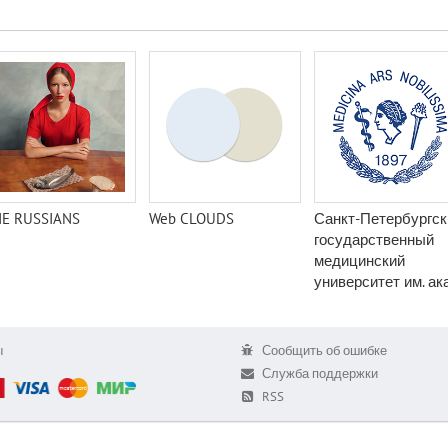
E RUSSIANS
Web CLOUDS
Санкт-Петербургск
государственный
медицинский
университет им. ака
И. П. Павлова
ы
Сообщить об ошибке
Служба поддержки
RSS