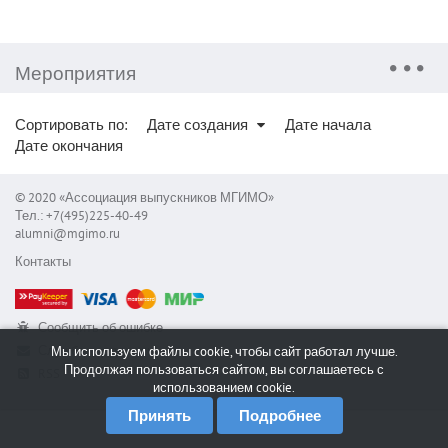
Мероприятия
Сортировать по:
Дате создания
Дате начала
Дате окончания
© 2020 «Ассоциация выпускников МГИМО»
Тел.: +7(495)225-40-49
alumni@mgimo.ru
Контакты
Сообщить об ошибке
Служба поддержки
Мы используем файлы cookie, чтобы сайт работал лучше.
Продолжая пользоваться сайтом, вы соглашаетесь с
RSS
использованием cookie.
Принять
Подробнее