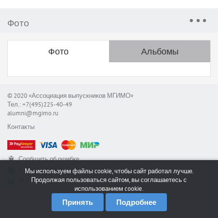
Фото
Фото
Альбомы
© 2020 «Ассоциация выпускников МГИМО»
Тел.: +7(495)225-40-49
alumni@mgimo.ru
Контакты
Сообщить об ошибке
Служба поддержки
Мы используем файлы cookie, чтобы сайт работал лучше.
Продолжая пользоваться сайтом, вы соглашаетесь с
RSS
использованием cookie.
Принять
Подробнее