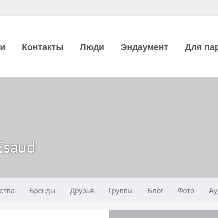
ии
Контакты
Люди
Эндаумент
Для па
Esaud
ства
Бренды
Друзья
Группы
Блог
Фото
Ау