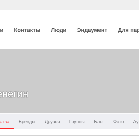
ии
Контакты
Люди
Эндаумент
Для па
енегин
ства
Бренды
Друзья
Группы
Блог
Фото
Ау