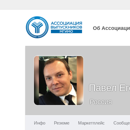
Об Ассоциац
Павел Ег
Россия
Инфо
Резюме
Маркетплейс
Сообще