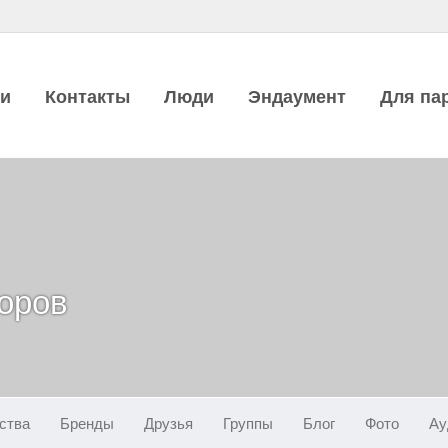
ии
Контакты
Люди
Эндаумент
Для па
оров
ства
Бренды
Друзья
Группы
Блог
Фото
Ау