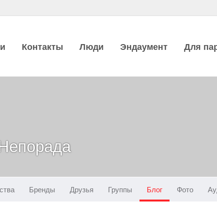
ии
Контакты
Люди
Эндаумент
Для па
 Непорада
ства
Бренды
Друзья
Группы
Блог
Фото
Ау