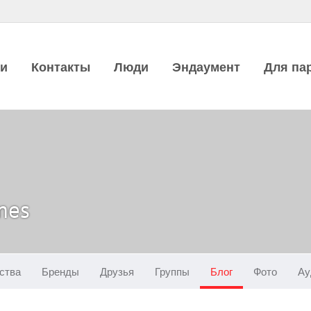
ии
Контакты
Люди
Эндаумент
Для па
mes
ства
Бренды
Друзья
Группы
Блог
Фото
Ау