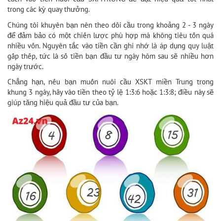
trong các kỳ quay thưởng.
Chúng tôi khuyên bạn nên theo dõi cầu trong khoảng 2 - 3 ngày
để đảm bảo có một chiến lược phù hợp mà không tiêu tốn quá
nhiều vốn. Nguyên tắc vào tiền cần ghi nhớ là áp dụng quy luật
gấp thếp, tức là số tiền bạn đầu tư ngày hôm sau sẽ nhiều hơn
ngày trước.
Chẳng hạn, nếu bạn muốn nuôi cầu XSKT miền Trung trong
khung 3 ngày, hãy vào tiền theo tỷ lệ 1:3:6 hoặc 1:3:8; điều này sẽ
giúp tăng hiệu quả đầu tư của bạn.