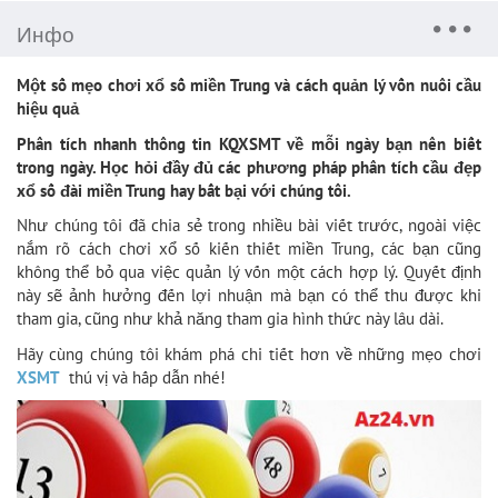
Инфо
Một số mẹo chơi xổ số miền Trung và cách quản lý vốn nuôi cầu
hiệu quả
Phân tích nhanh thông tin KQXSMT về mỗi ngày bạn nên biết
trong ngày. Học hỏi đầy đủ các phương pháp phân tích cầu đẹp
xổ số đài miền Trung hay bất bại với chúng tôi.
Như chúng tôi đã chia sẻ trong nhiều bài viết trước, ngoài việc
nắm rõ cách chơi xổ số kiến thiết miền Trung, các bạn cũng
không thể bỏ qua việc quản lý vốn một cách hợp lý. Quyết định
này sẽ ảnh hưởng đến lợi nhuận mà bạn có thể thu được khi
tham gia, cũng như khả năng tham gia hình thức này lâu dài.
Hãy cùng chúng tôi khám phá chi tiết hơn về những mẹo chơi
XSMT
thú vị và hấp dẫn nhé!