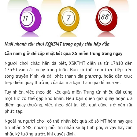
Nuôi nhanh cầu chơi KQXSMT trong ngày siêu hấp dẫn
Cần nắm giữ để cập nhật kết quả XS miền Trung trong ngày
Người chơi chắc hẳn đã biết, XSKTMT diễn ra từ 17h10 đến
17h30 vào các ngày trong tuần. Bạn có thể xem trực tiếp trên
sóng truyền hình và đài phát thanh địa phương, hoặc đến trực
tiếp điểm quay thưởng của đài mà bạn tham gia để mua vé.
Tuy nhiên, việc theo dõi kết quả miền Trung từ nhiều đài cùng
một lúc có thể gặp khó khăn. Nếu bạn quên giờ quay hoặc địa
điểm quay thưởng, việc theo dõi lại kết quả cũng trở nên rất
phức tạp.
Ngoài ra, người chơi có thể nhận kết quả xổ số MT hôm nay qua
tin nhắn SMS, nhưng mỗi tin nhắn sẽ bị tính phí, vì vậy hãy cân
nhắc kỹ lưỡng trước khi quyết định.