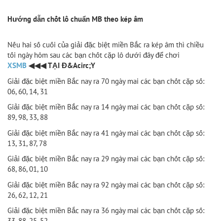
Hướng dẫn chốt lô chuẩn MB theo kép âm
Nếu hai số cuối của giải đặc biệt miền Bắc ra kép âm thì chiều
tối ngày hôm sau các bạn chốt cặp lô dưới đây để chơi
XSMB
◀◀◀ TẠI Đ&Acirc;Y
Giải đặc biệt miền Bắc nay ra 70 ngày mai các bạn chốt cặp số:
06, 60, 14, 31
Giải đặc biệt miền Bắc nay ra 14 ngày mai các bạn chốt cặp số:
89, 98, 33, 88
Giải đặc biệt miền Bắc nay ra 41 ngày mai các bạn chốt cặp số:
13, 31, 87, 78
Giải đặc biệt miền Bắc nay ra 29 ngày mai các bạn chốt cặp số:
68, 86, 01, 10
Giải đặc biệt miền Bắc nay ra 92 ngày mai các bạn chốt cặp số:
26, 62, 12, 21
Giải đặc biệt miền Bắc nay ra 36 ngày mai các bạn chốt cặp số:
33, 88, 25, 52