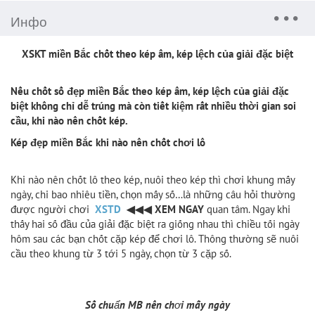
Инфо
XSKT miền Bắc chốt theo kép âm, kép lệch của giải đặc biệt
Nếu chốt số đẹp miền Bắc theo kép âm, kép lệch của giải đặc
biệt không chỉ dễ trúng mà còn tiết kiệm rất nhiều thời gian soi
cầu, khi nào nên chốt kép.
Kép đẹp miền Bắc khi nào nên chốt chơi lô
Khi nào nên chốt lô theo kép, nuôi theo kép thì chơi khung mấy
ngày, chi bao nhiêu tiền, chọn mấy số…là những câu hỏi thường
được người chơi
XSTD
◀◀◀ XEM NGAY
quan tâm. Ngay khi
thấy hai số đầu của giải đặc biệt ra giống nhau thì chiều tối ngày
hôm sau các bạn chốt cặp kép để chơi lô. Thông thường sẽ nuôi
cầu theo khung từ 3 tới 5 ngày, chọn từ 3 cặp số.
Số chuẩn MB nên chơi mấy ngày