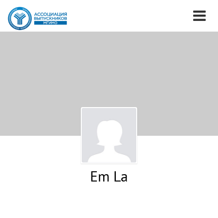
Em La