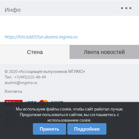
Инфо
https://hitclub01fun.alumni.mgimo.ru
Стена
Лента новостей
© 2020 «Ассоциация выпускников МГИМО»
Тел.: +7(495)225-40-49
alumni@mgimo.ru
Контакты
Мы используем файлы cookie, чтобы сайт работал лучше.
Сообщить об ошибке
Продолжая пользоваться сайтом, вы соглашаетесь с
Служба поддержки
использованием cookie.
RSS
Принять
Подробнее