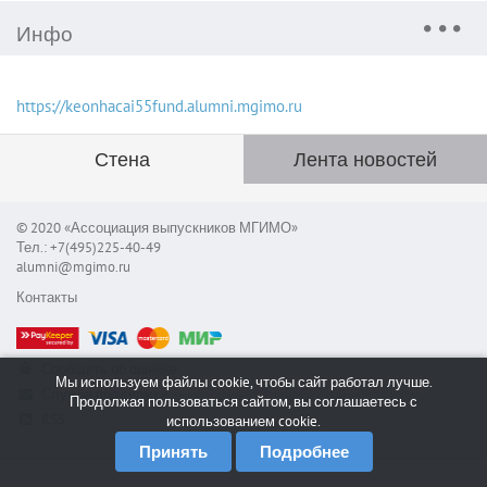
Инфо
https://keonhacai55fund.alumni.mgimo.ru
Стена
Лента новостей
© 2020 «Ассоциация выпускников МГИМО»
Тел.: +7(495)225-40-49
alumni@mgimo.ru
Контакты
Сообщить об ошибке
Мы используем файлы cookie, чтобы сайт работал лучше.
Служба поддержки
Продолжая пользоваться сайтом, вы соглашаетесь с
RSS
использованием cookie.
Принять
Подробнее