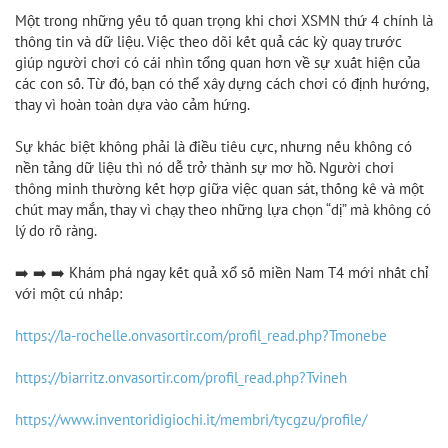
Một trong những yếu tố quan trọng khi chơi XSMN thứ 4 chính là
thông tin và dữ liệu. Việc theo dõi kết quả các kỳ quay trước
giúp người chơi có cái nhìn tổng quan hơn về sự xuất hiện của
các con số. Từ đó, bạn có thể xây dựng cách chơi có định hướng,
thay vì hoàn toàn dựa vào cảm hứng.
Sự khác biệt không phải là điều tiêu cực, nhưng nếu không có
nền tảng dữ liệu thì nó dễ trở thành sự mơ hồ. Người chơi
thông minh thường kết hợp giữa việc quan sát, thống kê và một
chút may mắn, thay vì chạy theo những lựa chọn “dị” mà không có
lý do rõ ràng.
➡️ ➡️ ➡️ Khám phá ngay kết quả xổ số miền Nam T4 mới nhất chỉ
với một cú nhấp:
https://la-rochelle.onvasortir.com/profil_read.php?Tmonebe
https://biarritz.onvasortir.com/profil_read.php?Tvineh
https://www.inventoridigiochi.it/membri/tycgzu/profile/