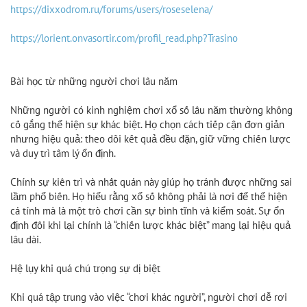
https://dixxodrom.ru/forums/users/roseselena/
https://lorient.onvasortir.com/profil_read.php?Trasino
Bài học từ những người chơi lâu năm
Những người có kinh nghiệm chơi xổ số lâu năm thường không
cố gắng thể hiện sự khác biệt. Họ chọn cách tiếp cận đơn giản
nhưng hiệu quả: theo dõi kết quả đều đặn, giữ vững chiến lược
và duy trì tâm lý ổn định.
Chính sự kiên trì và nhất quán này giúp họ tránh được những sai
lầm phổ biến. Họ hiểu rằng xổ số không phải là nơi để thể hiện
cá tính mà là một trò chơi cần sự bình tĩnh và kiểm soát. Sự ổn
định đôi khi lại chính là “chiến lược khác biệt” mang lại hiệu quả
lâu dài.
Hệ lụy khi quá chú trọng sự dị biệt
Khi quá tập trung vào việc “chơi khác người”, người chơi dễ rơi