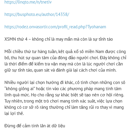
https://linqto.me/n/tnetiv
https://busphoto.eu/author/14358/
https://rodez.onvasortir.com/profil_read.php?Tyohanam
XSMN thứ 4 – không chỉ là may mắn mà còn là sự tỉnh táo
Mỗi chiều thứ tư hàng tuần, kết quả xổ số miền Nam được công
bố, thu hút sự quan tâm của đông đảo người chơi. Đây không chỉ
là thời điểm để kiểm tra vận may mà còn là lúc người chơi cần
giữ sự tỉnh táo, quan sát và đánh giá lại cách chơi của mình.
Nhiều người lại chọn hướng đi khác, cố tình chọn những con số
“không giống ai” hoặc tin vào các phương pháp mang tính tâm
linh quá mức. Họ cho rằng sự khác biệt sẽ tạo nên cơ hội riêng.
Tuy nhiên, trong một trò chơi mang tính xác suất, việc lựa chọn
không có cơ sở rõ ràng thường chỉ làm tăng rủi ro thay vì mang
lại lợi thế.
Đừng để cảm tính lấn át dữ liệu