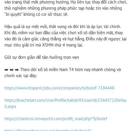
vào trạng thái mất phương hướng. Họ liên tục thay đổi cách chơi,
thử nghiệm những phương pháp phức tạp hoặc tin vào những
“bí quyết” không có cơ sở thực tế.
Hậu quả là sự mệt mỏi, thất vọng và đôi khi là áp lực tài chính.
Khi đó, niềm vui ban đầu của việc chơi xổ số dần biến mất, thay
vào đó là cảm giác căng thẳng và hụt hẫng. Điều này đi ngược lại
mục tiêu giải trí mà XSMN thứ 4 mang lại.
Giữ sự đơn giản để tận hưởng trọn vẹn
➡️ ➡️ ➡️ Theo dõi xổ số miền Nam T4 hôm nay nhanh chóng và
chính xác tại đây:
https://www.hispanicjobs.com/companies/tyibolef-7184448
https://krachelart.com/UserProfile/tabid/43/userId/1344572/Defau
lt.aspx
https://charleroi.onvasortir.com/profil_read.php?Tyibolef
https://thegraphcourses.org/members/tyibolef/