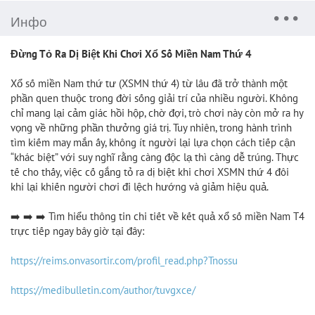
Инфо
Đừng Tỏ Ra Dị Biệt Khi Chơi Xổ Số Miền Nam Thứ 4
Xổ số miền Nam thứ tư (XSMN thứ 4) từ lâu đã trở thành một
phần quen thuộc trong đời sống giải trí của nhiều người. Không
chỉ mang lại cảm giác hồi hộp, chờ đợi, trò chơi này còn mở ra hy
vọng về những phần thưởng giá trị. Tuy nhiên, trong hành trình
tìm kiếm may mắn ấy, không ít người lại lựa chọn cách tiếp cận
“khác biệt” với suy nghĩ rằng càng độc lạ thì càng dễ trúng. Thực
tế cho thấy, việc cố gắng tỏ ra dị biệt khi chơi XSMN thứ 4 đôi
khi lại khiến người chơi đi lệch hướng và giảm hiệu quả.
➡️ ➡️ ➡️ Tìm hiểu thông tin chi tiết về kết quả xổ số miền Nam T4
trực tiếp ngay bây giờ tại đây:
https://reims.onvasortir.com/profil_read.php?Tnossu
https://medibulletin.com/author/tuvgxce/