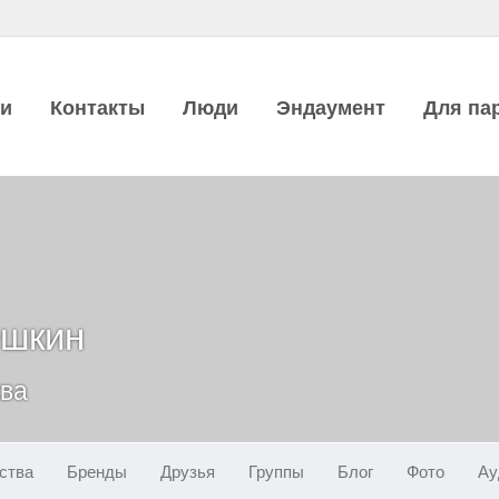
ии
Контакты
Люди
Эндаумент
Для па
ёшкин
ква
ства
Бренды
Друзья
Группы
Блог
Фото
Ау