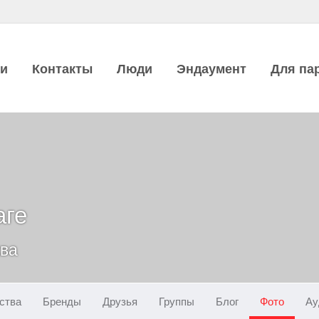
ии
Контакты
Люди
Эндаумент
Для па
аге
ква
ства
Бренды
Друзья
Группы
Блог
Фото
Ау