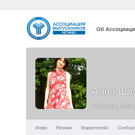
Об Ассоциац
Анна Шр
Россия, Мос
Инфо
Резюме
Маркетплейс
Сообще