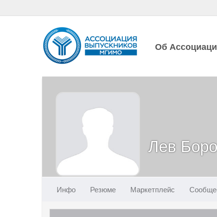
Об Ассоциац
Лев Боро
Инфо
Резюме
Маркетплейс
Сообще