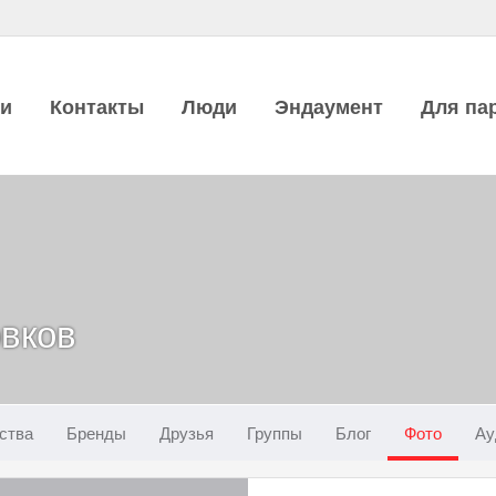
ии
Контакты
Люди
Эндаумент
Для па
вков
ства
Бренды
Друзья
Группы
Блог
Фото
Ау