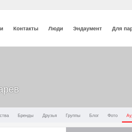
ии
Контакты
Люди
Эндаумент
Для па
арев
ства
Бренды
Друзья
Группы
Блог
Фото
Ау