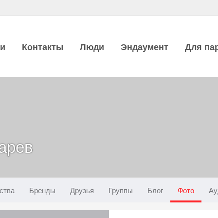
ии
Контакты
Люди
Эндаумент
Для па
арев
ства
Бренды
Друзья
Группы
Блог
Фото
Ау