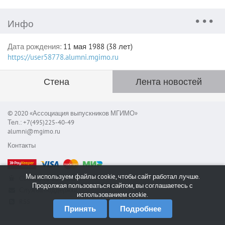
Инфо
Дата рождения:
11 мая 1988 (38 лет)
https://user58778.alumni.mgimo.ru
Стена
Лента новостей
© 2020 «Ассоциация выпускников МГИМО»
Тел.: +7(495)225-40-49
alumni@mgimo.ru
Контакты
Мы используем файлы cookie, чтобы сайт работал лучше.
Сообщить об ошибке
Продолжая пользоваться сайтом, вы соглашаетесь с
Служба поддержки
использованием cookie.
RSS
Принять
Подробнее