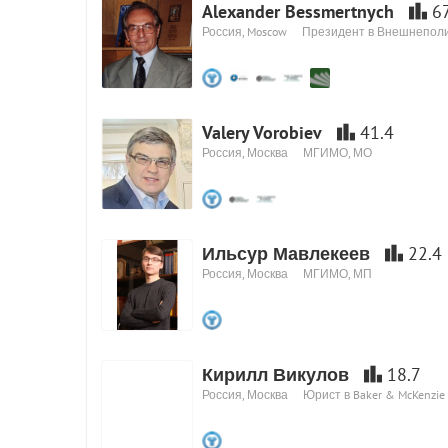
Alexander Bessmertnych
67
Россия, Moscow
Президент в Внешнеполи
Valery Vorobiev
41.4
Россия, Москва
МГИМО, МО
Ильсур Мавлекеев
22.4
Россия, Москва
МГИМО, МП
Кирилл Викулов
18.7
Россия, Москва
Юрист в Baker & McKenzie