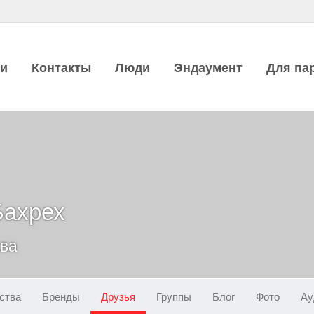
ии
Контакты
Люди
Эндаумент
Для па
Бахрех
ква
ства
Бренды
Друзья
Группы
Блог
Фото
Ау