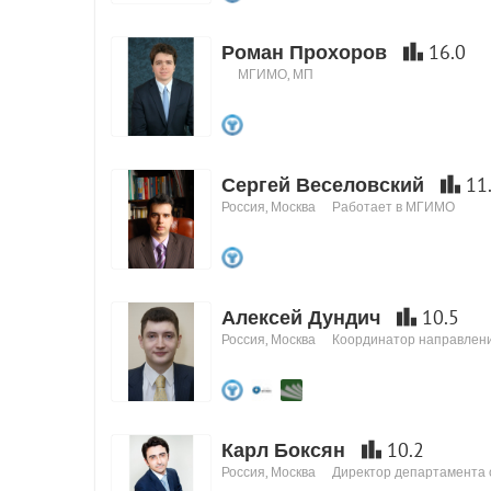
Роман Прохоров
16.0
МГИМО, МП
Сергей Веселовский
11
Россия, Москва
Работает в МГИМО
Алексей Дундич
10.5
Россия, Москва
Координатор направлени
Карл Боксян
10.2
Россия, Москва
Директор департамента с