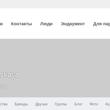
ии
Контакты
Люди
Эндаумент
Для па
skaya
cow
ства
Бренды
Друзья
Группы
Блог
Фото
Ау