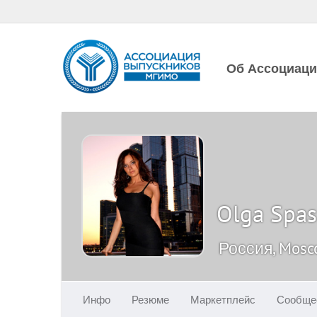
Об Ассоциац
Olga Spas
Россия, Mos
Инфо
Резюме
Маркетплейс
Сообще