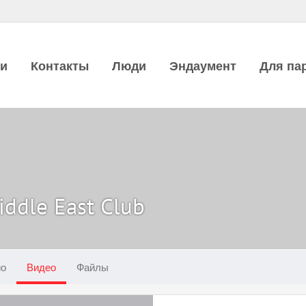
ии
Контакты
Люди
Эндаумент
Для па
ddle East Club
ио
Видео
Файлы