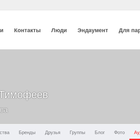
ии
Контакты
Люди
Эндаумент
Для па
 Тимофеев
ква
ства
Бренды
Друзья
Группы
Блог
Фото
Ау