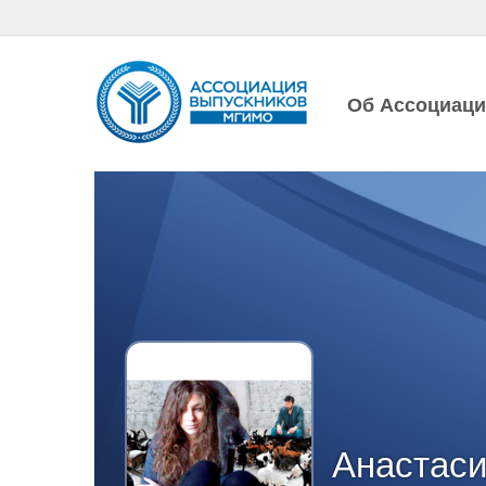
Об Ассоциац
Анастас