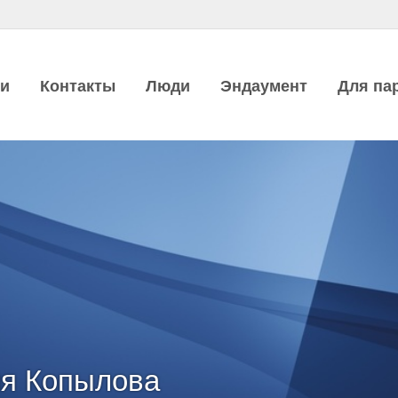
ии
Контакты
Люди
Эндаумент
Для па
ия Копылова