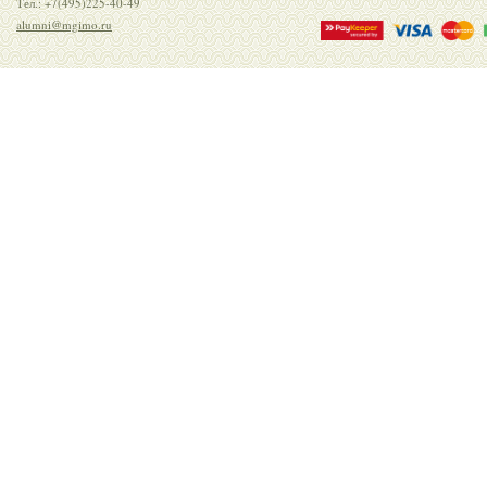
Тел.: +7(495)225-40-49
alumni@mgimo.ru