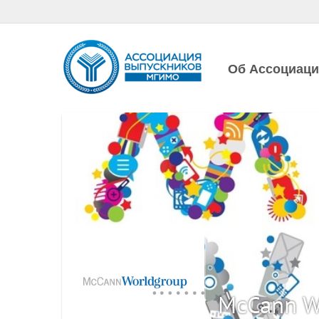
Об Ассоциац
McCann W