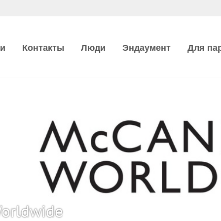
ии
Контакты
Люди
Эндаумент
Для па
orldwide