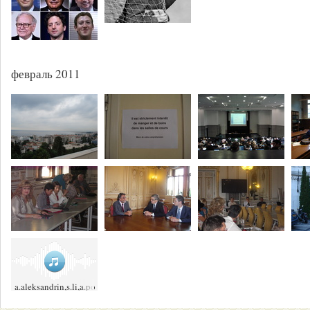
февраль 2011
a.aleksandrin,s.li,a.postolenkoкороли_ночной_вероны