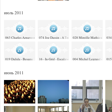
июль 2011
063 Charles Aznavoour - Les Deux Guitares
074 Joe Dassin - A Toi
028 Mireille Mathieu - Par
034
019 Dalida - Besame Mucho
16 - In-Grid - Escalave De Toi
004 Michel Legrand - Parapl
015 
июнь 2011