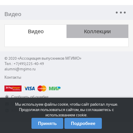
Видео
Видео
Коллекции
© 2020 «Ассоциация выпускников МГИМО»
Тел.: +7(495)225-40-49
alumni@mgimo.ru
Контакты
Сообщить об ошибке
Служба поддержки
Мы используем файлы cookie, чтобы сайт работал лучше.
Продолжая пользоваться сайтом, вы соглашаетесь с
RSS
использованием cookie.
Принять
Подробнее