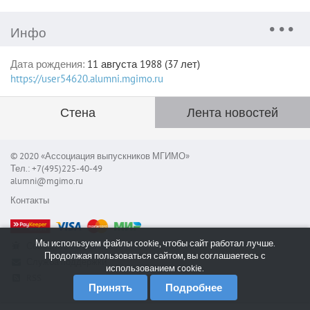
Инфо
Дата рождения:
11 августа 1988 (37 лет)
https://user54620.alumni.mgimo.ru
Стена
Лента новостей
© 2020 «Ассоциация выпускников МГИМО»
Тел.: +7(495)225-40-49
alumni@mgimo.ru
Контакты
Мы используем файлы cookie, чтобы сайт работал лучше.
Сообщить об ошибке
Продолжая пользоваться сайтом, вы соглашаетесь с
Служба поддержки
использованием cookie.
RSS
Принять
Подробнее