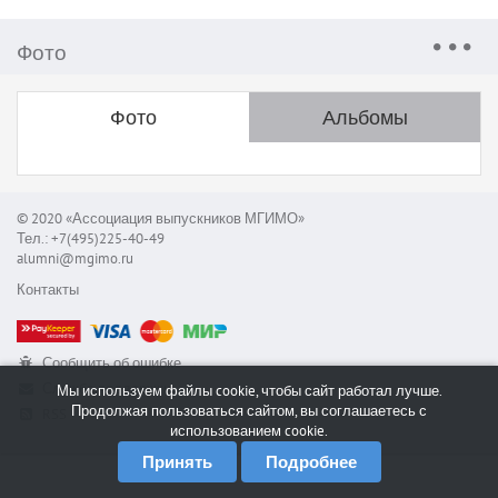
Фото
Фото
Альбомы
© 2020 «Ассоциация выпускников МГИМО»
Тел.: +7(495)225-40-49
alumni@mgimo.ru
Контакты
Сообщить об ошибке
Служба поддержки
Мы используем файлы cookie, чтобы сайт работал лучше.
Продолжая пользоваться сайтом, вы соглашаетесь с
RSS
использованием cookie.
Принять
Подробнее