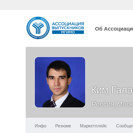
Об Ассоциац
Ким Гала
Россия, Мос
Инфо
Резюме
Маркетплейс
Сообще