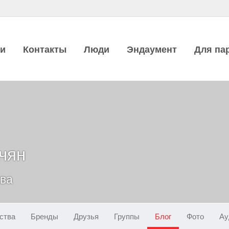
ии
Контакты
Люди
Эндаумент
Для па
чян
ква
ства
Бренды
Друзья
Группы
Блог
Фото
Ау