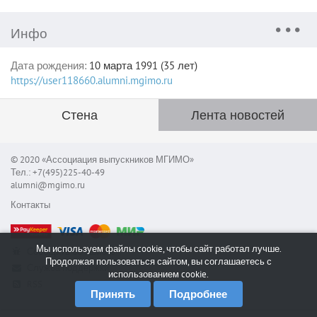
Инфо
Дата рождения:
10 марта 1991 (35 лет)
https://user118660.alumni.mgimo.ru
Стена
Лента новостей
© 2020 «Ассоциация выпускников МГИМО»
Тел.: +7(495)225-40-49
alumni@mgimo.ru
Контакты
Мы используем файлы cookie, чтобы сайт работал лучше.
Сообщить об ошибке
Продолжая пользоваться сайтом, вы соглашаетесь с
Служба поддержки
использованием cookie.
RSS
Принять
Подробнее