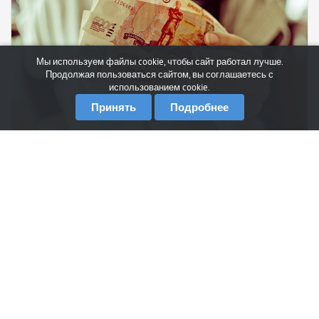
Мы используем файлы cookie, чтобы сайт работал лучше.
Продолжая пользоваться сайтом, вы соглашаетесь с
использованием cookie.
Принять
Подробнее
Количество занятых в неформальном секторе
экономики приблизилось к рекордному уровню 2008
года, сообщил Росстат. По данным статистического
ведомства...
21 октября 2013 в 22:56
447
0
США готовятся к дефолту