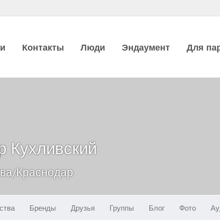
ии
Контакты
Люди
Эндаумент
Для па
р Кухливский
ква/Краснодар
ства
Бренды
Друзья
Группы
Блог
Фото
Ау