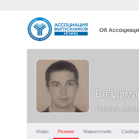
Об Ассоциац
Владими
Россия, Мос
Инфо
Резюме
Маркетплейс
Сообще