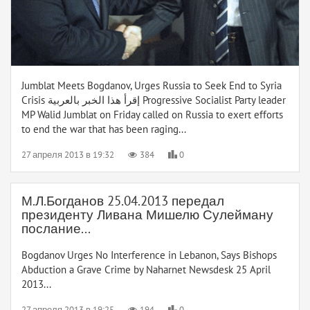
Jumblat Meets Bogdanov, Urges Russia to Seek End to Syria
Crisis إقرأ هذا الخبر بالعربية Progressive Socialist Party leader
MP Walid Jumblat on Friday called on Russia to exert efforts
to end the war that has been raging...
27 апреля 2013 в 19:32
384
0
М.Л.Богданов 25.04.2013 передал
президенту Ливана Мишелю Сулейману
послание...
Bogdanov Urges No Interference in Lebanon, Says Bishops
Abduction a Grave Crime by Naharnet Newsdesk 25 April
2013...
27 апреля 2013 в 19:25
194
0