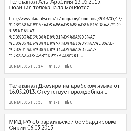
Телеканал Аль-Арабийя 13.05.2013.
Позиция телеканала меняется.
http://www.alarabiya.net/ar/programs/panorama/2013/05/13/
%D8%A8%D8%A7%D9%86%D9%88%D8%B1%D8%A7%D9
%85%D8%A7-
%D8%B3%D9%88%D8%B1%D9%8A%D8%A7-
%D8%B5%D9%88%D8%A7%D8%B1%D9%8A%D8%AE-
%D8%B1%D9%88%D8%B3%D9%8A%D8%A7-
%D8%AA%D8%AB%D9%8A%D8%B1-...
20 мая 2013 в 22:14
180
0
Телеканал Джезира на арабском языке от
16.05.2013. Отсутствует враждебная...
20 мая 2013 в 21:32
171
0
МИД РФ об израильской бомбардировке
Сирии 06.05.2013