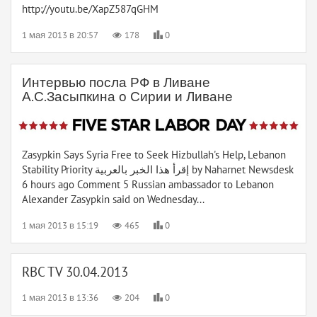
http://youtu.be/XapZ587qGHM
1 мая 2013 в 20:57
178
0
Интервью посла РФ в Ливане
А.С.Засыпкина о Сирии и Ливане
Zasypkin Says Syria Free to Seek Hizbullah's Help, Lebanon
Stability Priority إقرأ هذا الخبر بالعربية by Naharnet Newsdesk
6 hours ago Comment 5 Russian ambassador to Lebanon
Alexander Zasypkin said on Wednesday...
1 мая 2013 в 15:19
465
0
RBC TV 30.04.2013
1 мая 2013 в 13:36
204
0