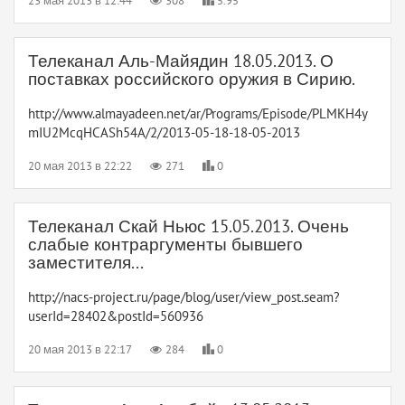
23 мая 2013 в 12:44
308
5.95
Телеканал Аль-Майядин 18.05.2013. О
поставках российского оружия в Сирию.
http://www.almayadeen.net/ar/Programs/Episode/PLMKH4y
mIU2McqHCASh54A/2/2013-05-18-18-05-2013
20 мая 2013 в 22:22
271
0
Телеканал Скай Ньюс 15.05.2013. Очень
слабые контраргументы бывшего
заместителя...
http://nacs-project.ru/page/blog/user/view_post.seam?
userId=28402&postId=560936
20 мая 2013 в 22:17
284
0