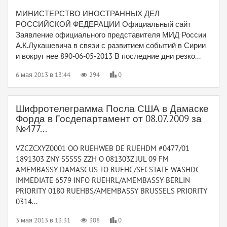
МИНИСТЕРСТВО ИНОСТРАННЫХ ДЕЛ
РОССИЙСКОЙ ФЕДЕРАЦИИ Официальный сайт
Заявление официального представителя МИД России
А.К.Лукашевича в связи с развитием событий в Сирии
и вокруг нее 890-06-05-2013 В последние дни резко...
6 мая 2013 в 13:44
294
0
Шифротелеграмма Посла США в Дамаске
Форда в Госдепартамент от 08.07.2009 за
№477...
VZCZCXYZ0001 OO RUEHWEB DE RUEHDM #0477/01
1891303 ZNY SSSSS ZZH O 081303Z JUL 09 FM
AMEMBASSY DAMASCUS TO RUEHC/SECSTATE WASHDC
IMMEDIATE 6579 INFO RUEHRL/AMEMBASSY BERLIN
PRIORITY 0180 RUEHBS/AMEMBASSY BRUSSELS PRIORITY
0314...
3 мая 2013 в 13:31
308
0