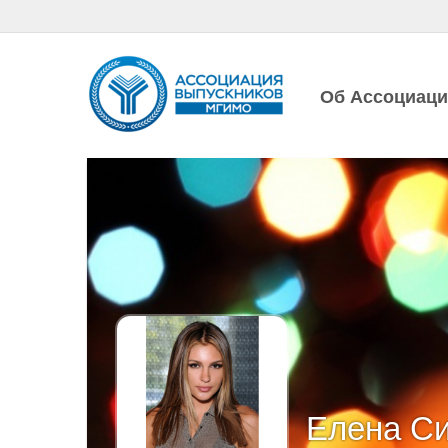
Об Ассоциац
Елена Си