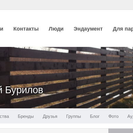
ии
Контакты
Люди
Эндаумент
Для па
й Бурилов
ства
Бренды
Друзья
Группы
Блог
Фото
Ау