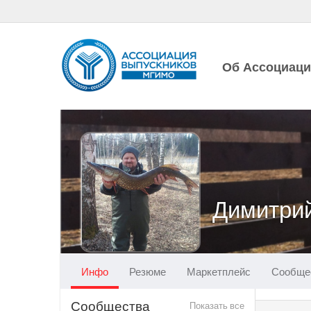
Об Ассоциац
Димитри
Инфо
Резюме
Маркетплейс
Сообще
Сообщества
Показать все