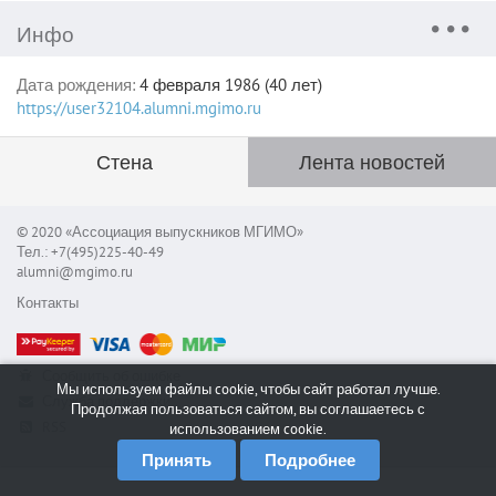
Инфо
Дата рождения:
4 февраля 1986 (40 лет)
https://user32104.alumni.mgimo.ru
Стена
Лента новостей
© 2020 «Ассоциация выпускников МГИМО»
Тел.: +7(495)225-40-49
alumni@mgimo.ru
Контакты
Сообщить об ошибке
Мы используем файлы cookie, чтобы сайт работал лучше.
Служба поддержки
Продолжая пользоваться сайтом, вы соглашаетесь с
RSS
использованием cookie.
Принять
Подробнее