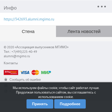
Инфо
https://342693.alumni.mgimo.ru
Стена
Лента новостей
© 2020 «Ассоциация выпускников МГИМО»
Тел.: +7(495)225-40-49
alumni@mgimo.ru
Контакты
Сообщить об ошибке
Служба поддержки
Мы используем файлы cookie, чтобы сайт работал лучше.
RSS
Продолжая пользоваться сайтом, вы соглашаетесь с
использованием cookie.
Принять
Подробнее