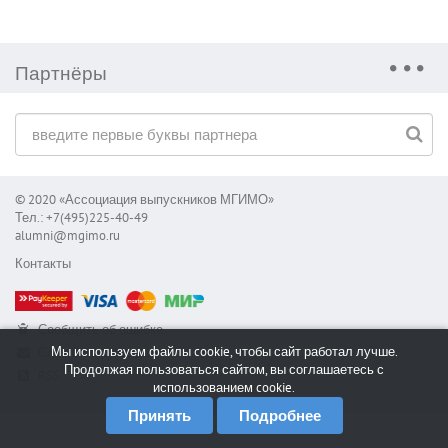
Партнёры
© 2020 «Ассоциация выпускников МГИМО»
Тел.: +7(495)225-40-49
alumni@mgimo.ru
Контакты
Сообщить об ошибке
Мы используем файлы cookie, чтобы сайт работал лучше.
Служба поддержки
Продолжая пользоваться сайтом, вы соглашаетесь с
RSS
использованием cookie.
Принять
Подробнее