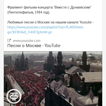
Фрагмент фильма-концерта "Вместе с Дунаевским"
(Лентелефильм, 1984 год).
Любимые песни о Москве на нашем канале Youtube -
https://www.youtube.com/playlist?list=PL40OiiJw6-
ge7KFBVAvE_V4XETgXmW-gn
www.youtube.com
Песни о Москве - YouTube