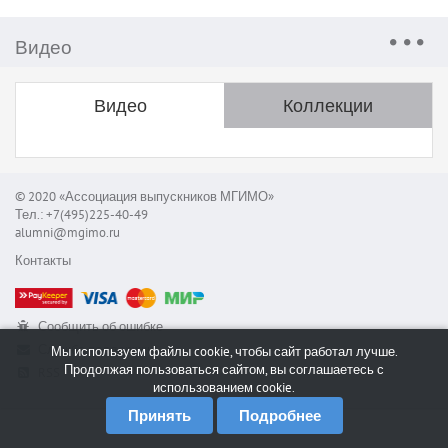
Видео
Видео
Коллекции
© 2020 «Ассоциация выпускников МГИМО»
Тел.: +7(495)225-40-49
alumni@mgimo.ru
Контакты
Сообщить об ошибке
Служба поддержки
Мы используем файлы cookie, чтобы сайт работал лучше.
Продолжая пользоваться сайтом, вы соглашаетесь с
RSS
использованием cookie.
Принять
Подробнее