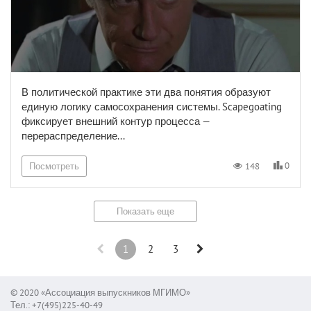
В политической практике эти два понятия образуют
единую логику самосохранения системы. Scapegoating
фиксирует внешний контур процесса —
перераспределение...
0
148
Посмотреть
Показать еще
1
2
3
© 2020 «Ассоциация выпускников МГИМО»
Тел.: +7(495)225-40-49