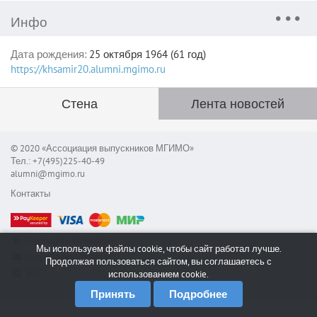
Инфо
Дата рождения:
25 октября 1964 (61 год)
https://khsamir20.alumni.mgimo.ru
Стена
Лента новостей
© 2020 «Ассоциация выпускников МГИМО»
Тел.: +7(495)225-40-49
alumni@mgimo.ru
Контакты
Сообщить об ошибке
Мы используем файлы cookie, чтобы сайт работал лучше.
Служба поддержки
Продолжая пользоваться сайтом, вы соглашаетесь с
RSS
использованием cookie.
Принять
Подробнее