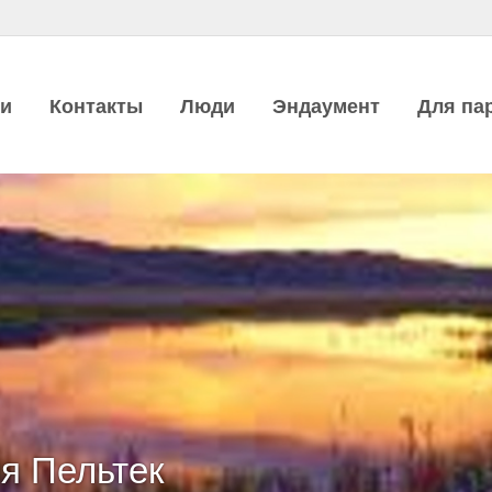
ии
Контакты
Люди
Эндаумент
Для па
я Пельтек