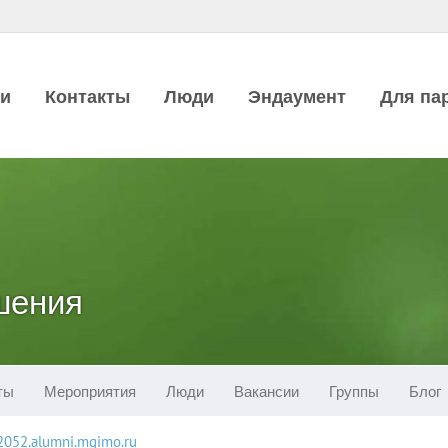
ии
Контакты
Люди
Эндаумент
Для па
шения
ты
Мероприятия
Люди
Вакансии
Группы
Блог
82052.alumni.mgimo.ru