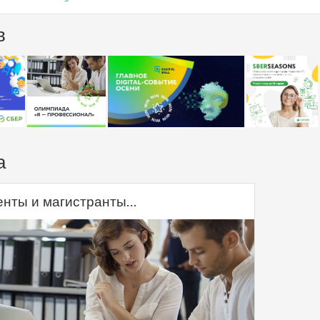
в
а
нты и магистранты...