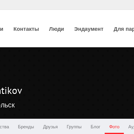
ии
Контакты
Люди
Эндаумент
Для па
tikov
ольск
ства
Бренды
Друзья
Группы
Блог
Фото
Ау