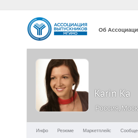
Об Ассоциац
Karin Ka
Россия, Мос
Инфо
Резюме
Маркетплейс
Сообще