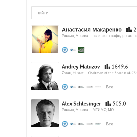
Анастасия Макаренко
2
Россия, Москва
ассистент кафедры эко
Andrey Matuzov
1649.6
Оман, Muscat
Chairman of the Board в ANCS
Все
Alex Schlesinger
505.0
Россия, Москва
МГИМО, МО
Все