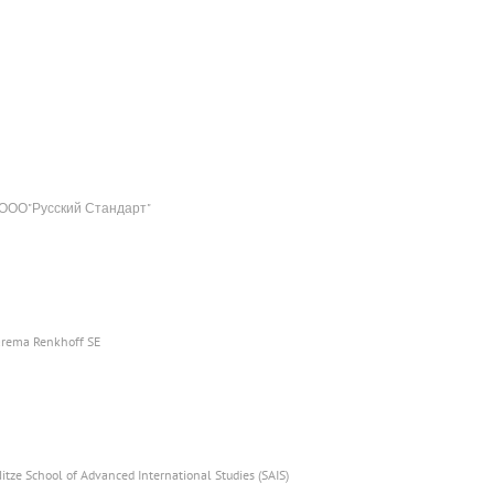
 ООО"Русский Стандарт"
arema Renkhoff SE
Nitze School of Advanced International Studies (SAIS)