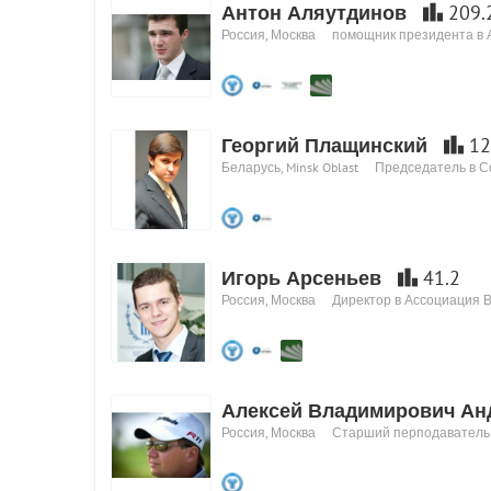
Антон Аляутдинов
209.
Россия, Москва
помощник президента в 
Георгий Плащинский
12
Беларусь, Minsk Oblast
Председатель в С
Игорь Арсеньев
41.2
Россия, Москва
Директор в Ассоциация
Алексей Владимирович Ан
Россия, Москва
Старший перподавател