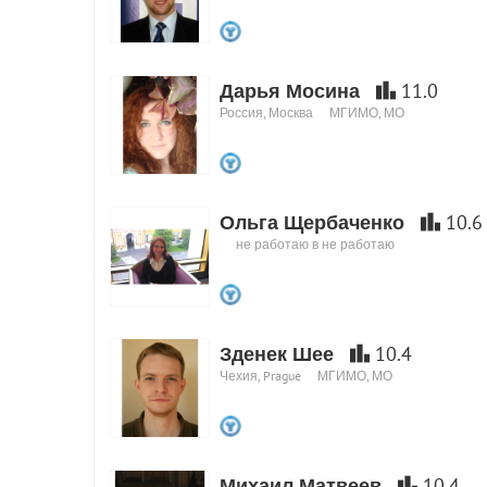
Дарья Мосина
11.0
Россия, Москва
МГИМО, МО
Ольга Щербаченко
10.6
не работаю в не работаю
Зденек Шее
10.4
Чехия, Prague
МГИМО, МО
Михаил Матвеев
10.4