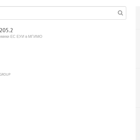
205.2
номики ЕС ЕУИ в МГИМО
 GROUP