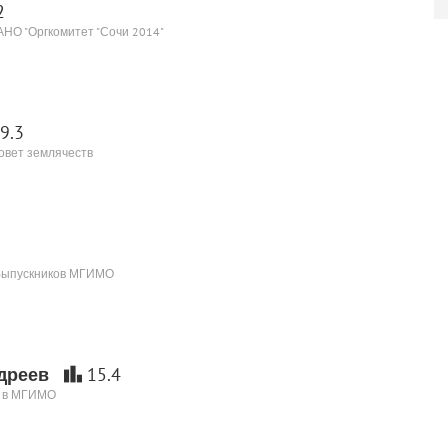
2
АНО "Оргкомитет "Сочи 2014"
9.3
овет землячеств
 Выпускников МГИМО
дреев
15.4
ь в МГИМО