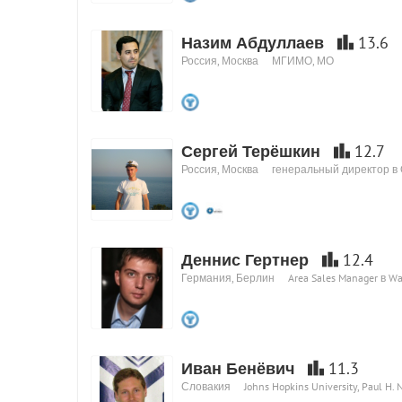
Назим Абдуллаев
13.6
Россия, Москва
МГИМО, МО
Сергей Терёшкин
12.7
Россия, Москва
генеральный директор в
Деннис Гертнер
12.4
Германия, Берлин
Area Sales Manager в W
Иван Бенёвич
11.3
Словакия
Johns Hopkins University, Paul H. 