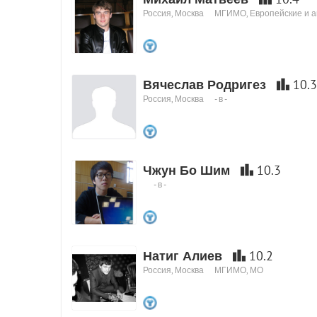
Россия, Москва
МГИМО, Европейские и а
Вячеслав Родригез
10.3
Россия, Москва
- в -
Чжун Бо Шим
10.3
- в -
Натиг Алиев
10.2
Россия, Москва
МГИМО, МО