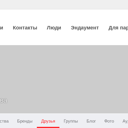
ии
Контакты
Люди
Эндаумент
Для па
ква
ства
Бренды
Друзья
Группы
Блог
Фото
Ау