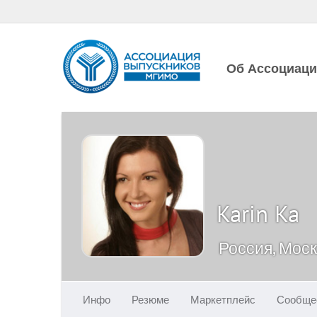
Об Ассоциац
Karin Ka
Россия, Мос
Инфо
Резюме
Маркетплейс
Сообще