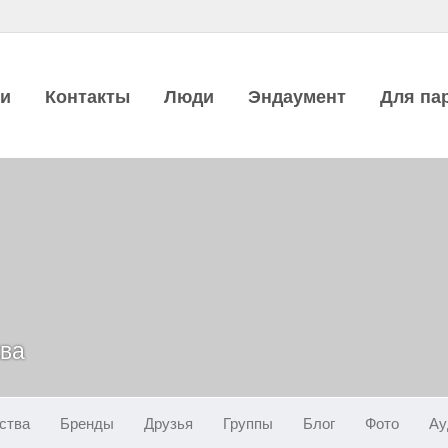
ии
Контакты
Люди
Эндаумент
Для па
ква
ства
Бренды
Друзья
Группы
Блог
Фото
Ау